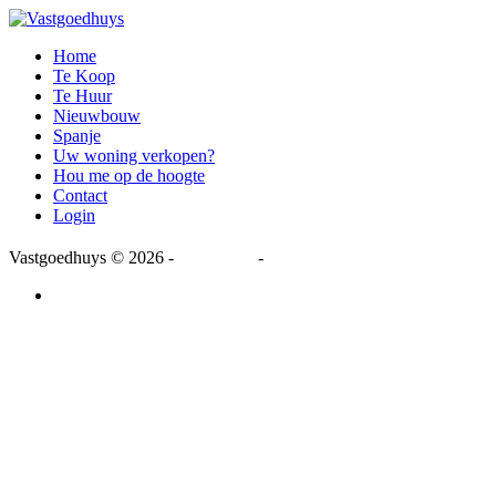
Home
Te Koop
Te Huur
Nieuwbouw
Spanje
Uw woning verkopen?
Hou me op de hoogte
Contact
Login
Vastgoedhuys
© 2026 -
Disclaimer
-
Privacy Statement