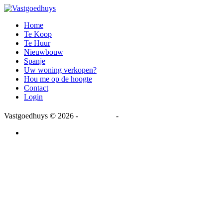
Home
Te Koop
Te Huur
Nieuwbouw
Spanje
Uw woning verkopen?
Hou me op de hoogte
Contact
Login
Vastgoedhuys
© 2026 -
Disclaimer
-
Privacy Statement