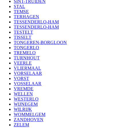
SINT-TRUIDEN
STAL
TEMSE
TERHAGEN
TESSENDERLO-HAM
TESSENDERLO-HAM
TESTELT
TISSELT
TONGEREN-BORGLOON
TONGERLO
TREMELO
TURNHOUT
VEERLE
VLIERMAAL
VORSELAAR
VORST
VOSSELAAR
VREMDE
WELLEN
WESTERLO
WIJNEGEM
WILRIJK
WOMMELGEM
ZANDHOVEN
ZELEM