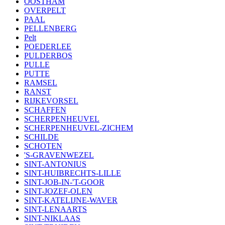
OOSTHAM
OVERPELT
PAAL
PELLENBERG
Pelt
POEDERLEE
PULDERBOS
PULLE
PUTTE
RAMSEL
RANST
RIJKEVORSEL
SCHAFFEN
SCHERPENHEUVEL
SCHERPENHEUVEL-ZICHEM
SCHILDE
SCHOTEN
'S-GRAVENWEZEL
SINT-ANTONIUS
SINT-HUIBRECHTS-LILLE
SINT-JOB-IN-'T-GOOR
SINT-JOZEF-OLEN
SINT-KATELIJNE-WAVER
SINT-LENAARTS
SINT-NIKLAAS