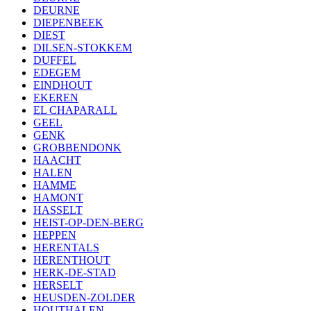
DEURNE
DIEPENBEEK
DIEST
DILSEN-STOKKEM
DUFFEL
EDEGEM
EINDHOUT
EKEREN
EL CHAPARALL
GEEL
GENK
GROBBENDONK
HAACHT
HALEN
HAMME
HAMONT
HASSELT
HEIST-OP-DEN-BERG
HEPPEN
HERENTALS
HERENTHOUT
HERK-DE-STAD
HERSELT
HEUSDEN-ZOLDER
HOUTHALEN