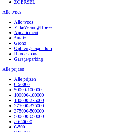
ZOERSEL
Alle types
Alle types
Villa/Woning/Hoeve
Appartement
Studio
Grond
Opbrengsteigendom
Handelspand
Garage/parking
Alle prijzen
Alle prijzen
0-50000
50000-100000
100000-180000
180000-275000
275000-375000
375000-500000
500000-650000
> 650000
0-500