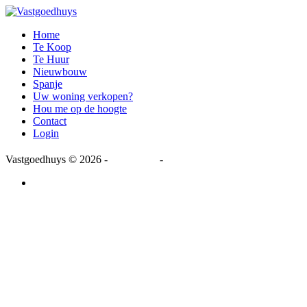
Home
Te Koop
Te Huur
Nieuwbouw
Spanje
Uw woning verkopen?
Hou me op de hoogte
Contact
Login
Vastgoedhuys
© 2026 -
Disclaimer
-
Privacy Statement