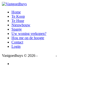
Home
Te Koop
Te Huur
Nieuwbouw
Spanje
Uw woning verkopen?
Hou me op de hoogte
Contact
Login
Vastgoedhuys
© 2026 -
Disclaimer
-
Privacy Statement