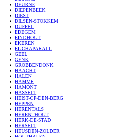
DEURNE
DIEPENBEEK
DIEST
DILSEN-STOKKEM
DUFFEL
EDEGEM
EINDHOUT
EKEREN
EL CHAPARALL
GEEL
GENK
GROBBENDONK
HAACHT
HALEN
HAMME
HAMONT
HASSELT
HEIST-OP-DEN-BERG
HEPPEN
HERENTALS
HERENTHOUT
HERK-DE-STAD
HERSELT
HEUSDEN-ZOLDER
HOUTHALEN