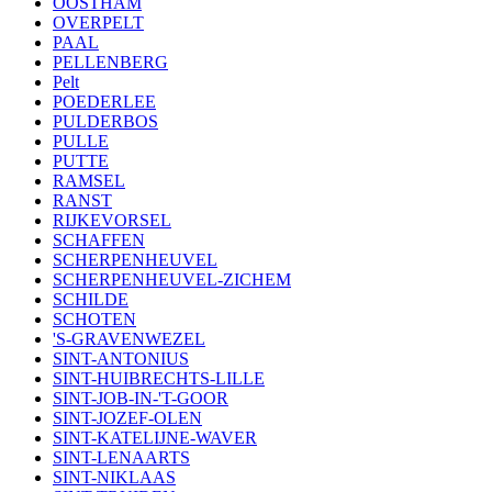
OOSTHAM
OVERPELT
PAAL
PELLENBERG
Pelt
POEDERLEE
PULDERBOS
PULLE
PUTTE
RAMSEL
RANST
RIJKEVORSEL
SCHAFFEN
SCHERPENHEUVEL
SCHERPENHEUVEL-ZICHEM
SCHILDE
SCHOTEN
'S-GRAVENWEZEL
SINT-ANTONIUS
SINT-HUIBRECHTS-LILLE
SINT-JOB-IN-'T-GOOR
SINT-JOZEF-OLEN
SINT-KATELIJNE-WAVER
SINT-LENAARTS
SINT-NIKLAAS