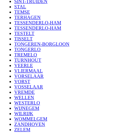
SINT-TRUIDEN
STAL
TEMSE
TERHAGEN
TESSENDERLO-HAM
TESSENDERLO-HAM
TESTELT
TISSELT
TONGEREN-BORGLOON
TONGERLO
TREMELO
TURNHOUT
VEERLE
VLIERMAAL
VORSELAAR
VORST
VOSSELAAR
VREMDE
WELLEN
WESTERLO
WIJNEGEM
WILRIJK
WOMMELGEM
ZANDHOVEN
ZELEM