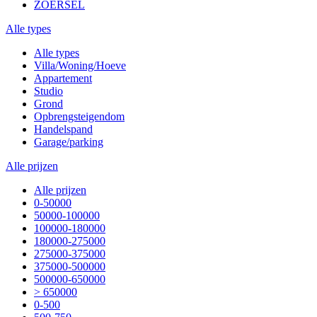
ZOERSEL
Alle types
Alle types
Villa/Woning/Hoeve
Appartement
Studio
Grond
Opbrengsteigendom
Handelspand
Garage/parking
Alle prijzen
Alle prijzen
0-50000
50000-100000
100000-180000
180000-275000
275000-375000
375000-500000
500000-650000
> 650000
0-500