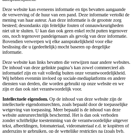
Deze website kan eveneens informatie en tips bevatten aangaande
de verwerving of de huur van een pand. Deze informatie vertolkt de
mening van haar auteur. Aan deze informatie is de grootste zorg
besteed; desondanks zijn feitelijke fouten of onnauwkeurigheden
niet uit te sluiten. U kan dan ook geen enkel recht putten tegenover
ons, noch tegenover pandeigenaars als gevolg van deze informatie.
Bovendien verwerpen wij elke aansprakelijkheid voor elke
beslissing die u (gedeeltelijk) mocht baseren op dergelijke
informatie.
Deze website kan links bevatten die verwijzen naar andere websites.
De inhoud van deze gelinkte pagina’s kan zowel commercieel als
informatief zijn en valt volledig buiten onze verantwoordelijkheid.
Wij hebben evenmin invloed op sociale-mediaplatforms en andere
diensten van derden, die worden gebruikt op onze website en we
zijn er dan ook niet verantwoordelijk voor.
Intellectuele eigendom.
Op de inhoud van deze website zijn de
intellectuele eigendomsrechten, zoals bepaald door de toepasselijke
wetgeving van toepassing. Meer bepaald is de inhoud van deze
website auteursrechtelijk beschermd. Het is dan ook verboden
zonder schriftelijke toestemming van de verantwoordelijke uitgever
tekst, afbeeldingen, fotomateriaal, videomateriaal e.d. te kopiëren of
anderszins te gebruiken, op de wettelijke restricties na (zoals bvb.