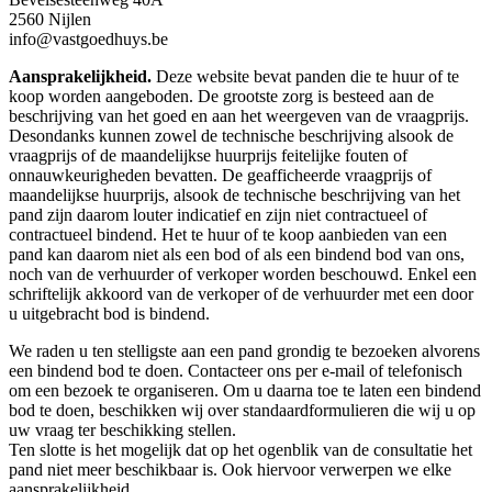
2560 Nijlen
info@vastgoedhuys.be
Aansprakelijkheid.
Deze website bevat panden die te huur of te
koop worden aangeboden. De grootste zorg is besteed aan de
beschrijving van het goed en aan het weergeven van de vraagprijs.
Desondanks kunnen zowel de technische beschrijving alsook de
vraagprijs of de maandelijkse huurprijs feitelijke fouten of
onnauwkeurigheden bevatten. De geafficheerde vraagprijs of
maandelijkse huurprijs, alsook de technische beschrijving van het
pand zijn daarom louter indicatief en zijn niet contractueel of
contractueel bindend. Het te huur of te koop aanbieden van een
pand kan daarom niet als een bod of als een bindend bod van ons,
noch van de verhuurder of verkoper worden beschouwd. Enkel een
schriftelijk akkoord van de verkoper of de verhuurder met een door
u uitgebracht bod is bindend.
We raden u ten stelligste aan een pand grondig te bezoeken alvorens
een bindend bod te doen. Contacteer ons per e-mail of telefonisch
om een bezoek te organiseren. Om u daarna toe te laten een bindend
bod te doen, beschikken wij over standaardformulieren die wij u op
uw vraag ter beschikking stellen.
Ten slotte is het mogelijk dat op het ogenblik van de consultatie het
pand niet meer beschikbaar is. Ook hiervoor verwerpen we elke
aansprakelijkheid.