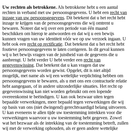
Uw rechten als betrokkene.
Als betrokkene hebt u een aantal
rechten in verband met uw persoonsgegevens. U hebt een
recht van
inzage van uw persoonsgegevens
. Dit betekent dat u het recht hebt
inzage te krijgen van de persoonsgegevens die wij omtrent u
bewaren. Noteer dat wij over een periode van één maand
beschikken om hierop te antwoorden en dat wij u een bewijs
kunnen vragen van uw identiteit vóór we op uw verzoek ingaan. U
hebt ook een
recht op rectificatie
. Dat betekent dat u het recht hebt
foutieve persoonsgegevens te laten corrigeren. In dit geval kunnen
wij u het bewijs vragen van de juistheid van de gegevens die u
aanbrengt. U hebt verder U hebt verder een
recht van
gegevenswissing
. Dat betekent dat u kan vragen dat uw
persoonsgegevens worden gewist. Opgelet, dit is niet altijd
mogelijk, met name als wij een wettelijke verplichting hebben om
persoonsgegevens te bewaren, als u met ons een contractuele relatie
hebt aangegaan, of in andere uitzonderlijke situaties. Het recht op
gegevenswissing kan niet worden gebruikt om een lopende
overeenkomst te beëindigen. U kan ook bezwaar uiten tegen
bepaalde verwerkingen, meer bepaald tegen verwerkingen die wij
op basis van ons (niet dwingend) gerechtvaardigd belang uitvoeren.
U kan eveneens te allen tijde uw toestemming intrekken voor die
verwerkingen waarvoor u uw toestemming hebt gegeven. Zowel
wat het bezwaar als de intrekking van de toestemming betreft, zullen
wij met de verwerking ophouden, als er geen andere wettelijke