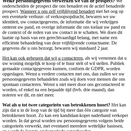
Welke persoonsgegevens verwerken we van de prospect?
We
onderscheiden de prospect die ons benadert en de actief benaderde
prospect.
Wanneer u ons zelf vrijblijvend benadert
met het oog op
een eventuele verhuur- of verkoopsopdracht, bewaren we uw
identiteit, uw contactgegevens, de informatie die wij verkrijgen
omtrent uw pand, en overige informatie die ons toelaat uw pand en
de context of de reden van uw contact in te schatten. We doen dit
laatste op basis van een gerechtvaardigd belang, met name een
efficiënte behandeling van deze vrijblijvende contactname. De
gegevens die u ons bezorgt, bewaren wij standaard 2 jaar.
Het kan ook gebeuren dat wij u contacteren
, als wij vernemen dat u
uw woning mogelijk te koop of te huur stelt of wil stellen. Publiek
gemaakte contactgegevens kunnen, conform de GDPR, worden
opgeslagen. Wenst u verdere contacten met ons, dan zullen we uw
persoonsgegevens behandelen zoals wij doen voor mensen die ons
spontaan contacteren. Wenst u niet meer door ons gecontacteerd te
worden, of enkel na een bepaalde tijd (bvb. drie maand), dan
noteren we dit, en niet meer.
Wat als u tot twee categorieën van betrokkenen hoort?
Het kan
zijn dat u in de loop van de tijd bij meer dan één categorie van
betrokkenen hoort. Zo kan een kandidaat-koper naderhand verkoper
worden. In dat geval worden uw persoonsgegevens volgens beide
categorieën verwerkt, met eventueel meerdere wettelijke basissen,