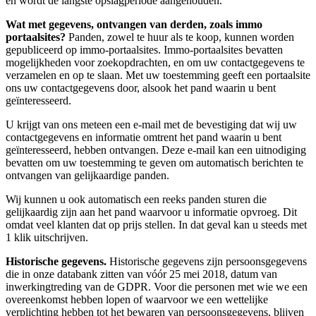
en wordt de langste opslagperiode aangehouden.
Wat met gegevens, ontvangen van derden, zoals immo
portaalsites?
Panden, zowel te huur als te koop, kunnen worden
gepubliceerd op immo-portaalsites. Immo-portaalsites bevatten
mogelijkheden voor zoekopdrachten, en om uw contactgegevens te
verzamelen en op te slaan. Met uw toestemming geeft een portaalsite
ons uw contactgegevens door, alsook het pand waarin u bent
geïnteresseerd.
U krijgt van ons meteen een e-mail met de bevestiging dat wij uw
contactgegevens en informatie omtrent het pand waarin u bent
geïnteresseerd, hebben ontvangen. Deze e-mail kan een uitnodiging
bevatten om uw toestemming te geven om automatisch berichten te
ontvangen van gelijkaardige panden.
Wij kunnen u ook automatisch een reeks panden sturen die
gelijkaardig zijn aan het pand waarvoor u informatie opvroeg. Dit
omdat veel klanten dat op prijs stellen. In dat geval kan u steeds met
1 klik uitschrijven.
Historische gegevens.
Historische gegevens zijn persoonsgegevens
die in onze databank zitten van vóór 25 mei 2018, datum van
inwerkingtreding van de GDPR. Voor die personen met wie we een
overeenkomst hebben lopen of waarvoor we een wettelijke
verplichting hebben tot het bewaren van persoonsgegevens, blijven