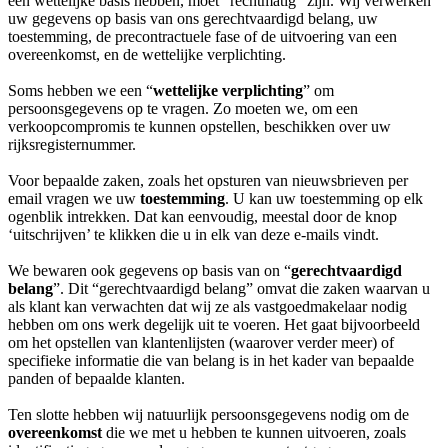
een wettelijke basis hebben, moet “rechtmatig” zijn. Wij verwerken
uw gegevens op basis van ons gerechtvaardigd belang, uw
toestemming, de precontractuele fase of de uitvoering van een
overeenkomst, en de wettelijke verplichting.
Soms hebben we een “
wettelijke verplichting
” om
persoonsgegevens op te vragen. Zo moeten we, om een
verkoopcompromis te kunnen opstellen, beschikken over uw
rijksregisternummer.
Voor bepaalde zaken, zoals het opsturen van nieuwsbrieven per
email vragen we uw
toestemming
. U kan uw toestemming op elk
ogenblik intrekken. Dat kan eenvoudig, meestal door de knop
‘uitschrijven’ te klikken die u in elk van deze e-mails vindt.
We bewaren ook gegevens op basis van on “
gerechtvaardigd
belang
”. Dit “gerechtvaardigd belang” omvat die zaken waarvan u
als klant kan verwachten dat wij ze als vastgoedmakelaar nodig
hebben om ons werk degelijk uit te voeren. Het gaat bijvoorbeeld
om het opstellen van klantenlijsten (waarover verder meer) of
specifieke informatie die van belang is in het kader van bepaalde
panden of bepaalde klanten.
Ten slotte hebben wij natuurlijk persoonsgegevens nodig om de
overeenkomst
die we met u hebben te kunnen uitvoeren, zoals