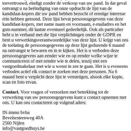
toevertrouwd, eindigt zonder de verkoop van uw pand. In dat geval
ontvangt u na beëindiging van onze opdracht de lijst van de
kandidaat-kopers die uw pand hebben bezocht of ernstige interesse
erin hebben getoond. Deze lijst bevat persoonsgegevens van deze
kandidaat-kopers, met name naam en voornaam, e-mailadres en het
gsm-nummer, dit laatste eventueel gedeeltelijk. Ook als particulier
hebt u in verband met die lijst verplichtingen onder de GDPR en
bent u verwerkingsverantwoordelijke van deze lijst. U krijgt van ons
de toelating de persoonsgegevens op deze lijst gedurende 6 maand
na ontvangst te bewaren en in te kijken. Het is u verboden deze
persoonsgegevens aan eender wie en op eender welke wijze te
communiceren of met eender wie te delen, tenzij met een
vastgoedmakelaar met wie u wenst in zee te gaan. Het is u eveneens
verboden actief elk contact te zoeken met deze personen. Na 6
maand bent u verplicht deze lijst te vernietigen, alsook elke kopie,
scan en foto ervan.
Contact.
Voor vragen of verzoeken met betrekking tot de
verwerking van uw persoonsgegevens kunt u contact opnemen met
ons. U kan ons contacteren op volgend adres:
IN-immo bvba
Bevelsesteenweg 40A
2560 Nijlen
info@vastgoedhuys.be