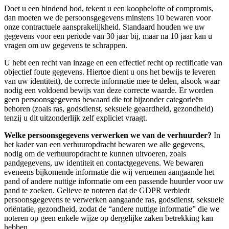
Doet u een bindend bod, tekent u een koopbelofte of compromis,
dan moeten we de persoonsgegevens minstens 10 bewaren voor
onze contractuele aansprakelijkheid. Standaard houden we uw
gegevens voor een periode van 30 jaar bij, maar na 10 jaar kan u
vragen om uw gegevens te schrappen.
U hebt een recht van inzage en een effectief recht op rectificatie van
objectief foute gegevens. Hiertoe dient u ons het bewijs te leveren
van uw identiteit), de correcte informatie mee te delen, alsook waar
nodig een voldoend bewijs van deze correcte waarde. Er worden
geen persoonsgegevens bewaard die tot bijzonder categorieën
behoren (zoals ras, godsdienst, seksuele geaardheid, gezondheid)
tenzij u dit uitzonderlijk zelf expliciet vraagt.
Welke persoonsgegevens verwerken we van de verhuurder?
In
het kader van een verhuuropdracht bewaren we alle gegevens,
nodig om de verhuuropdracht te kunnen uitvoeren, zoals
pandgegevens, uw identiteit en contactgegevens. We bewaren
eveneens bijkomende informatie die wij vernemen aangaande het
pand of andere nuttige informatie om een passende huurder voor uw
pand te zoeken. Gelieve te noteren dat de GDPR verbiedt
persoonsgegevens te verwerken aangaande ras, godsdienst, seksuele
oriëntatie, gezondheid, zodat de “andere nuttige informatie” die we
noteren op geen enkele wijze op dergelijke zaken betrekking kan
hebben.