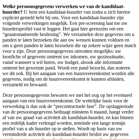
Welke persoonsgegevens verwerken we van de kandidaat-
huurder?
U bent een kandidaat-huurder van zodra u zich hiertoe
expliciet gemeld hebt bij ons. Voor een kandidaat-huurder zijn
volgende verwerkingen mogelijk. Een pre-screening laat toe uw
huurdersprofiel vast te leggen. Het gaat hier geenszins om een
“geautomatiseerde beslissing”. We verzamelen deze gegevens om u
panden te laten bezoeken die aan uw wensen kunnen voldoen en
om u geen panden te laten bezoeken die op zekere wijze geen match
voor u zijn. Deze persoonsgegevens omvatten mogelijks: uw
loonfiche of gegevens omtrent uw inkomen, uw gezinssituatie,
vanaf wanneer u wil huren, uw budget, alsook alle informatie
omtrent het gewenste pand. Wordt een pand bezocht, dan noteren
we dit ook. Bij het aangaan van een huurovereenkomst worden alle
gegevens, nodig om de huurovereenkomst te kunnen afsluiten,
verzameld en bewaard.
Deze persoonsgegevens bewaren we met het oog op het eventueel
aangaan van een huurovereenkomst. De wettelijke basis voor de
verwerking is dan ook de “precontractuele fase”. De opslagperiode
van de persoonsgegevens bedraagt minstens 6 maand, hangt verder
af van uw graad van activiteit als kandidaat-huurder, en kan binnen
een redelijk kader verlengd worden, teneinde een lange termijn
profiel van u als huurder op te stellen. Wordt op basis van uw
verminderde activiteit als kandidaat-huurder beslist uw gegevens