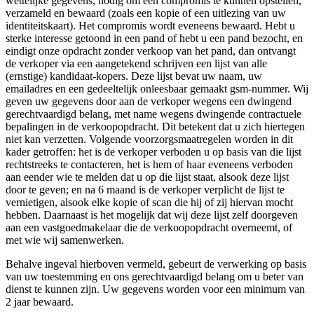
wettelijke gegevens, nodig om een compromis te kunnen opstellen,
verzameld en bewaard (zoals een kopie of een uitlezing van uw
identiteitskaart). Het compromis wordt eveneens bewaard. Hebt u
sterke interesse getoond in een pand of hebt u een pand bezocht, en
eindigt onze opdracht zonder verkoop van het pand, dan ontvangt
de verkoper via een aangetekend schrijven een lijst van alle
(ernstige) kandidaat-kopers. Deze lijst bevat uw naam, uw
emailadres en een gedeeltelijk onleesbaar gemaakt gsm-nummer. Wij
geven uw gegevens door aan de verkoper wegens een dwingend
gerechtvaardigd belang, met name wegens dwingende contractuele
bepalingen in de verkoopopdracht. Dit betekent dat u zich hiertegen
niet kan verzetten. Volgende voorzorgsmaatregelen worden in dit
kader getroffen: het is de verkoper verboden u op basis van die lijst
rechtstreeks te contacteren, het is hem of haar eveneens verboden
aan eender wie te melden dat u op die lijst staat, alsook deze lijst
door te geven; en na 6 maand is de verkoper verplicht de lijst te
vernietigen, alsook elke kopie of scan die hij of zij hiervan mocht
hebben. Daarnaast is het mogelijk dat wij deze lijst zelf doorgeven
aan een vastgoedmakelaar die de verkoopopdracht overneemt, of
met wie wij samenwerken.
Behalve ingeval hierboven vermeld, gebeurt de verwerking op basis
van uw toestemming en ons gerechtvaardigd belang om u beter van
dienst te kunnen zijn. Uw gegevens worden voor een minimum van
2 jaar bewaard.