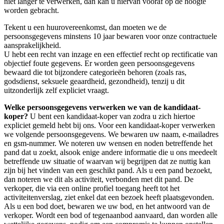
niet langer te verwerken, dan kan u hiervan vooraf op de hoogte
worden gebracht.
Tekent u een huurovereenkomst, dan moeten we de
persoonsgegevens minstens 10 jaar bewaren voor onze contractuele
aansprakelijkheid.
U hebt een recht van inzage en een effectief recht op rectificatie van
objectief foute gegevens. Er worden geen persoonsgegevens
bewaard die tot bijzondere categorieën behoren (zoals ras,
godsdienst, seksuele geaardheid, gezondheid), tenzij u dit
uitzonderlijk zelf expliciet vraagt.
Welke persoonsgegevens verwerken we van de kandidaat-
koper?
U bent een kandidaat-koper van zodra u zich hiertoe
expliciet gemeld hebt bij ons. Voor een kandidaat-koper verwerken
we volgende persoonsgegevens. We bewaren uw naam, e-mailadres
en gsm-nummer. We noteren uw wensen en noden betreffende het
pand dat u zoekt, alsook enige andere informatie die u ons meedeelt
betreffende uw situatie of waarvan wij begrijpen dat ze nuttig kan
zijn bij het vinden van een geschikt pand. Als u een pand bezoekt,
dan noteren we dit als activiteit, verbonden met dit pand. De
verkoper, die via een online profiel toegang heeft tot het
activiteitenverslag, ziet enkel dat een bezoek heeft plaatsgevonden.
Als u een bod doet, bewaren we uw bod, en het antwoord van de
verkoper. Wordt een bod of tegenaanbod aanvaard, dan worden alle