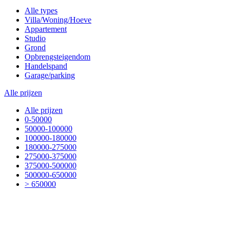
Alle types
Villa/Woning/Hoeve
Appartement
Studio
Grond
Opbrengsteigendom
Handelspand
Garage/parking
Alle prijzen
Alle prijzen
0-50000
50000-100000
100000-180000
180000-275000
275000-375000
375000-500000
500000-650000
> 650000