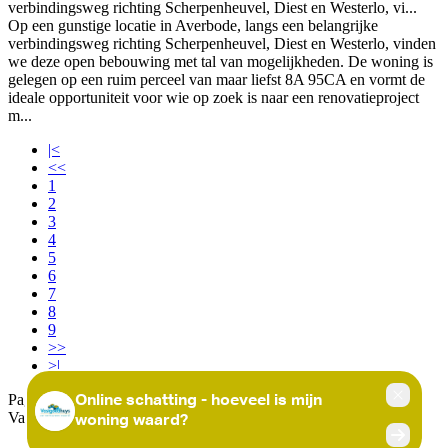
verbindingsweg richting Scherpenheuvel, Diest en Westerlo, vi...
Op een gunstige locatie in Averbode, langs een belangrijke
verbindingsweg richting Scherpenheuvel, Diest en Westerlo, vinden
we deze open bebouwing met tal van mogelijkheden. De woning is
gelegen op een ruim perceel van maar liefst 8A 95CA en vormt de
ideale opportuniteit voor wie op zoek is naar een renovatieproject
m...
|<
<<
1
2
3
4
5
6
7
8
9
>>
>|
Pagina 5 van 56 [670 zoekertjes]
Vastgoedhuys
© 2026 -
Disclaimer
-
Privacy Statement