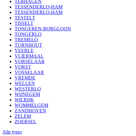
TERHAGEN
TESSENDERLO-HAM
TESSENDERLO-HAM
TESTELT
TISSELT
TONGEREN-BORGLOON
TONGERLO
TREMELO
TURNHOUT
VEERLE
VLIERMAAL
VORSELAAR
VORST
VOSSELAAR
VREMDE
WELLEN
WESTERLO
WIJNEGEM
WILRIJK
WOMMELGEM
ZANDHOVEN
ZELEM
ZOERSEL
Alle types