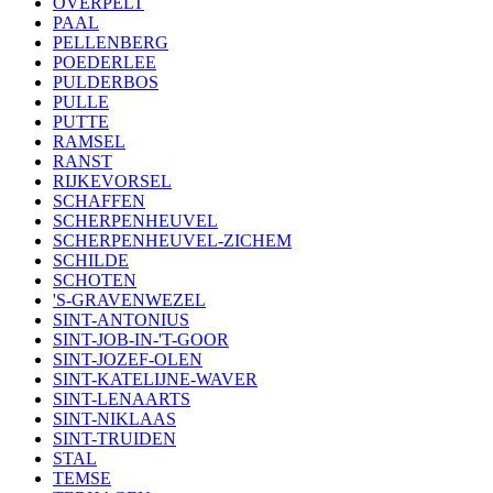
OVERPELT
PAAL
PELLENBERG
POEDERLEE
PULDERBOS
PULLE
PUTTE
RAMSEL
RANST
RIJKEVORSEL
SCHAFFEN
SCHERPENHEUVEL
SCHERPENHEUVEL-ZICHEM
SCHILDE
SCHOTEN
'S-GRAVENWEZEL
SINT-ANTONIUS
SINT-JOB-IN-'T-GOOR
SINT-JOZEF-OLEN
SINT-KATELIJNE-WAVER
SINT-LENAARTS
SINT-NIKLAAS
SINT-TRUIDEN
STAL
TEMSE