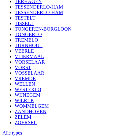
TERHAGEN
TESSENDERLO-HAM
TESSENDERLO-HAM
TESTELT
TISSELT
TONGEREN-BORGLOON
TONGERLO
TREMELO
TURNHOUT
VEERLE
VLIERMAAL
VORSELAAR
VORST
VOSSELAAR
VREMDE
WELLEN
WESTERLO
WIJNEGEM
WILRIJK
WOMMELGEM
ZANDHOVEN
ZELEM
ZOERSEL
Alle types