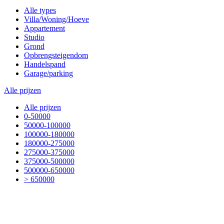
Alle types
Villa/Woning/Hoeve
Appartement
Studio
Grond
Opbrengsteigendom
Handelspand
Garage/parking
Alle prijzen
Alle prijzen
0-50000
50000-100000
100000-180000
180000-275000
275000-375000
375000-500000
500000-650000
> 650000