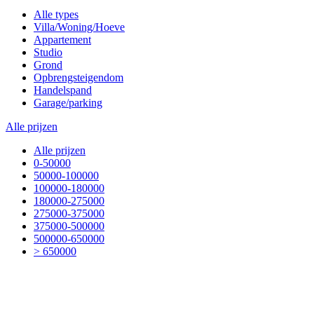
Alle types
Villa/Woning/Hoeve
Appartement
Studio
Grond
Opbrengsteigendom
Handelspand
Garage/parking
Alle prijzen
Alle prijzen
0-50000
50000-100000
100000-180000
180000-275000
275000-375000
375000-500000
500000-650000
> 650000