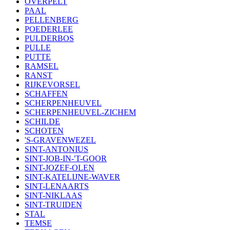
OVERPELT
PAAL
PELLENBERG
POEDERLEE
PULDERBOS
PULLE
PUTTE
RAMSEL
RANST
RIJKEVORSEL
SCHAFFEN
SCHERPENHEUVEL
SCHERPENHEUVEL-ZICHEM
SCHILDE
SCHOTEN
'S-GRAVENWEZEL
SINT-ANTONIUS
SINT-JOB-IN-'T-GOOR
SINT-JOZEF-OLEN
SINT-KATELIJNE-WAVER
SINT-LENAARTS
SINT-NIKLAAS
SINT-TRUIDEN
STAL
TEMSE