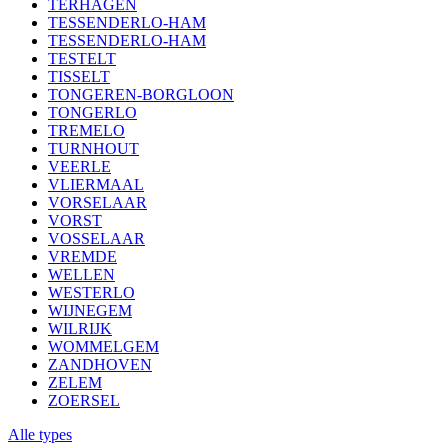
TERHAGEN
TESSENDERLO-HAM
TESSENDERLO-HAM
TESTELT
TISSELT
TONGEREN-BORGLOON
TONGERLO
TREMELO
TURNHOUT
VEERLE
VLIERMAAL
VORSELAAR
VORST
VOSSELAAR
VREMDE
WELLEN
WESTERLO
WIJNEGEM
WILRIJK
WOMMELGEM
ZANDHOVEN
ZELEM
ZOERSEL
Alle types