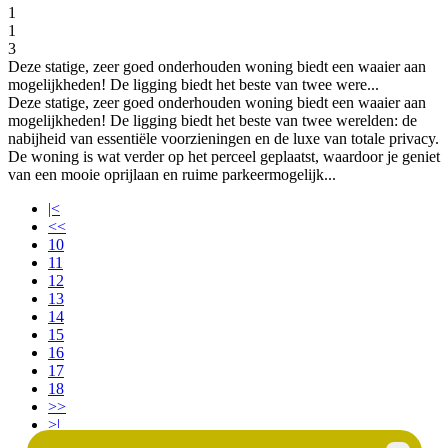
1
1
3
Deze statige, zeer goed onderhouden woning biedt een waaier aan
mogelijkheden! De ligging biedt het beste van twee were...
Deze statige, zeer goed onderhouden woning biedt een waaier aan
mogelijkheden! De ligging biedt het beste van twee werelden: de
nabijheid van essentiële voorzieningen en de luxe van totale privacy.
De woning is wat verder op het perceel geplaatst, waardoor je geniet
van een mooie oprijlaan en ruime parkeermogelijk...
|<
<<
10
11
12
13
14
15
16
17
18
>>
>|