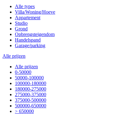
Alle types
Villa/Woning/Hoeve
Appartement
Studio
Grond
Opbrengsteigendom
Handelspand
Garage/parking
Alle prijzen
Alle prijzen
0-50000
50000-100000
100000-180000
180000-275000
275000-375000
375000-500000
500000-650000
> 650000