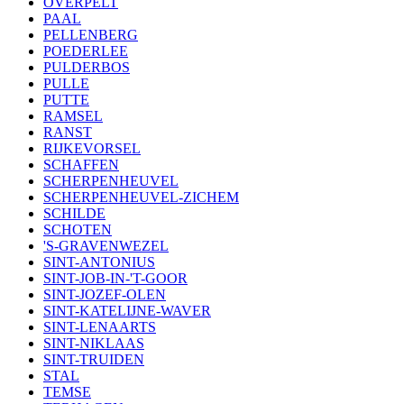
OVERPELT
PAAL
PELLENBERG
POEDERLEE
PULDERBOS
PULLE
PUTTE
RAMSEL
RANST
RIJKEVORSEL
SCHAFFEN
SCHERPENHEUVEL
SCHERPENHEUVEL-ZICHEM
SCHILDE
SCHOTEN
'S-GRAVENWEZEL
SINT-ANTONIUS
SINT-JOB-IN-'T-GOOR
SINT-JOZEF-OLEN
SINT-KATELIJNE-WAVER
SINT-LENAARTS
SINT-NIKLAAS
SINT-TRUIDEN
STAL
TEMSE