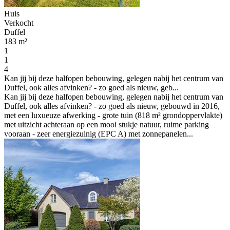
Huis
Verkocht
Duffel
183 m²
1
1
4
Kan jij bij deze halfopen bebouwing, gelegen nabij het centrum van
Duffel, ook alles afvinken? - zo goed als nieuw, geb...
Kan jij bij deze halfopen bebouwing, gelegen nabij het centrum van
Duffel, ook alles afvinken? - zo goed als nieuw, gebouwd in 2016,
met een luxueuze afwerking - grote tuin (818 m² grondoppervlakte)
met uitzicht achteraan op een mooi stukje natuur, ruime parking
vooraan - zeer energiezuinig (EPC A) met zonnepanelen...