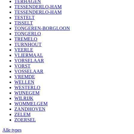
TERHAGEN
TESSENDERLO-HAM
TESSENDERLO-HAM
TESTELT
TISSELT
TONGEREN-BORGLOON
TONGERLO
TREMELO
TURNHOUT
VEERLE
VLIERMAAL
VORSELAAR
VORST
VOSSELAAR
VREMDE
WELLEN
WESTERLO
WIJNEGEM
WILRIJK
WOMMELGEM
ZANDHOVEN
ZELEM
ZOERSEL
Alle types